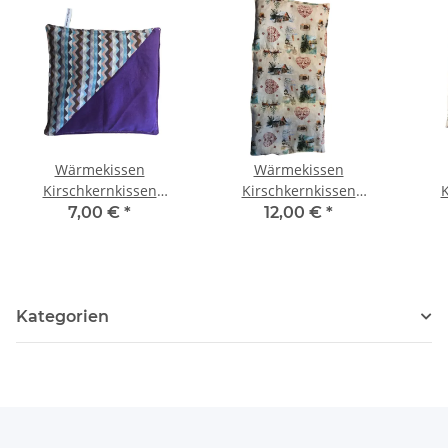
Wärmekissen
Wärmekissen
Kirschkernkissen
Kirschkernkissen
K
quadratisch zweifarbig
"weihnachtliche
qu
7,00 €
*
12,00 €
*
"bunte Dreiecke - lila"
Landschaft" rechteckig
KK76L
KG61
Kategorien