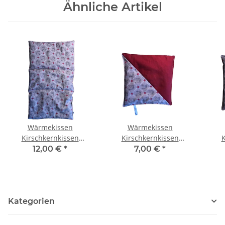
Ähnliche Artikel
Wärmekissen
Wärmekissen
Kirschkernkissen
Kirschkernkissen
K
rechteckig "Pferdeliebe"
quadratisch zweifarbig
12,00 €
*
7,00 €
*
KG79
"Pferdeliebe - rot"
"
KK79R
Kategorien