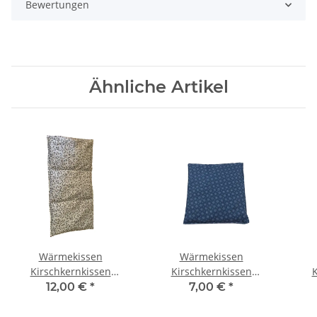
Bewertungen
Ähnliche Artikel
Wärmekissen
Wärmekissen
Kirschkernkissen
Kirschkernkissen
K
"Winterzweige"
quadratisch
12,00 €
*
7,00 €
*
rechteckig KG71
"Wintersterne" KK24
"W