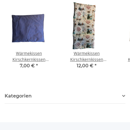
Wärmekissen
Wärmekissen
Kirschkernkissen
Kirschkernkissen
K
quadratisch "lila
"weihnachtliche
qu
7,00 €
*
12,00 €
*
Kreuze" KK78
Landschaft" rechteckig
KG61
Kategorien