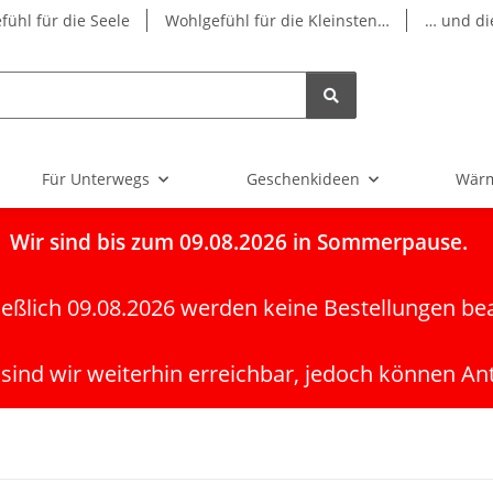
fühl für die Seele
Wohlgefühl für die Kleinsten…
… und di
Für Unterwegs
Geschenkideen
Wärm
Wir
sind bis zum 09.08.2026 in Sommerpause.
ießlich 09.08.2026 werden keine Bestellungen be
 sind wir weiterhin erreichbar, jedoch können An