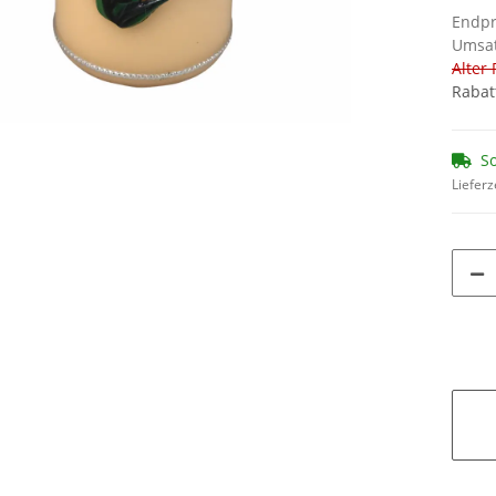
Endpr
Umsat
Alter 
Rabat
So
Lieferz