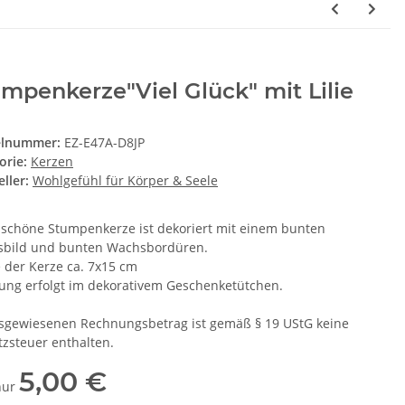
mpenkerze"Viel Glück" mit Lilie
elnummer:
EZ-E47A-D8JP
orie:
Kerzen
ller:
Wohlgefühl für Körper & Seele
 schöne Stumpenkerze ist dekoriert mit einem bunten
bild und bunten Wachsbordüren.
 der Kerze ca. 7x15 cm
rung erfolgt im dekorativem Geschenketütchen.
sgewiesenen Rechnungsbetrag ist gemäß § 19 UStG keine
zsteuer enthalten.
5,00 €
 nur