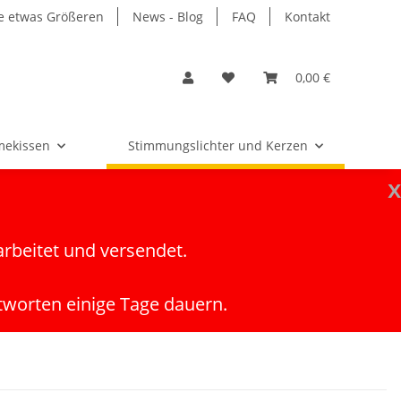
e etwas Größeren
News - Blog
FAQ
Kontakt
0,00 €
ekissen
Stimmungslichter und Kerzen
x
arbeitet und versendet.
tworten einige Tage dauern.