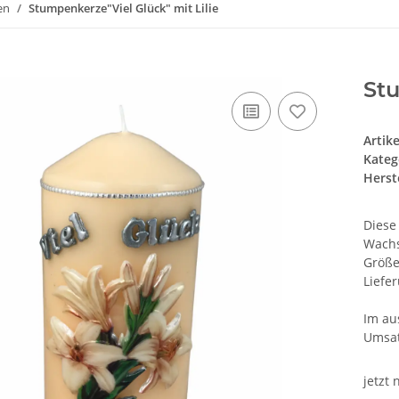
en
Stumpenkerze"Viel Glück" mit Lilie
Stu
Artik
Kateg
Herste
Diese
Wachs
Größe
Liefe
Im au
Umsat
jetzt