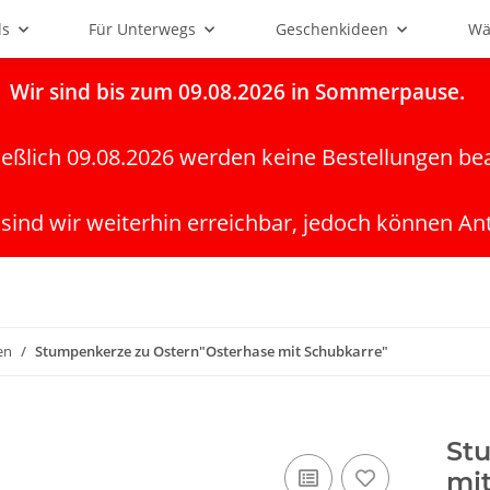
ls
Für Unterwegs
Geschenkideen
Wä
Wir
sind bis zum 09.08.2026 in Sommerpause.
ießlich 09.08.2026 werden keine Bestellungen be
 sind wir weiterhin erreichbar, jedoch können An
en
Stumpenkerze zu Ostern"Osterhase mit Schubkarre"
St
mi