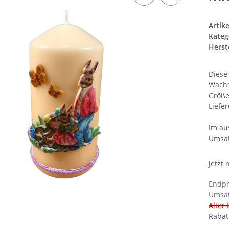
Artik
Kateg
Herste
Diese
Wachs
Größe
Liefe
Im au
Umsat
jetzt
Endpr
Umsat
Alter 
Rabat