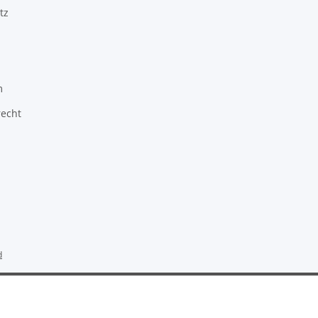
tz
m
recht
d
erzähler: 793786
Endpreis zzgl. Versandkosten, gemäß §19 UStG wird keine U