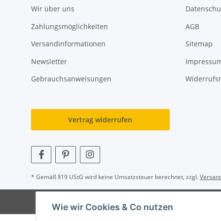
Wir über uns
Datenschu
Zahlungsmöglichkeiten
AGB
Versandinformationen
Sitemap
Newsletter
Impressu
Gebrauchsanweisungen
Widerrufs
Vertrag widerrufen
* Gemäß §19 UStG wird keine Umsatzsteuer berechnet, zzgl.
Versan
© Wohlgefühl für Körper & Seele by Sabine Werner
Besuch
Wie wir Cookies & Co nutzen