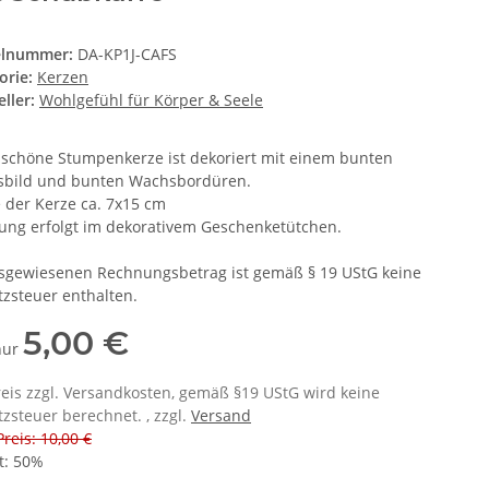
elnummer:
DA-KP1J-CAFS
orie:
Kerzen
ller:
Wohlgefühl für Körper & Seele
 schöne Stumpenkerze ist dekoriert mit einem bunten
bild und bunten Wachsbordüren.
 der Kerze ca. 7x15 cm
rung erfolgt im dekorativem Geschenketütchen.
sgewiesenen Rechnungsbetrag ist gemäß § 19 UStG keine
zsteuer enthalten.
5,00 €
 nur
eis zzgl. Versandkosten, gemäß §19 UStG wird keine
zsteuer berechnet. , zzgl.
Versand
Preis: 10,00 €
t:
50%