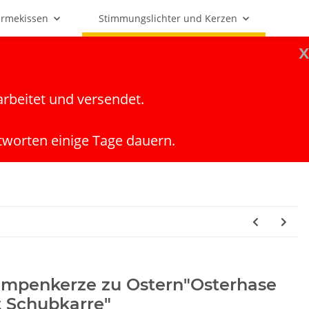
rmekissen
Stimmungslichter und Kerzen
x
arbeitet und versendet.
tworten einige Tage dauern.
umpenkerze zu Ostern"Osterhase
t Schubkarre"