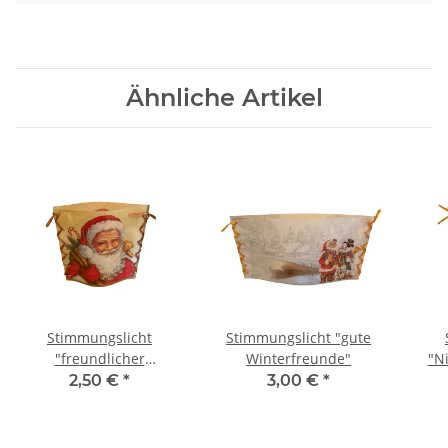
Ähnliche Artikel
Stimmungslicht
Stimmungslicht "gute
"freundlicher
Winterfreunde"
"N
Weihnachtsmann"
2,50 €
*
3,00 €
*