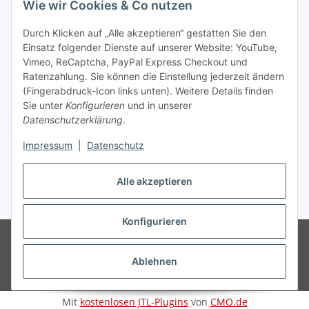
Wie wir Cookies & Co nutzen
Informationen
Durch Klicken auf „Alle akzeptieren“ gestatten Sie den
Einsatz folgender Dienste auf unserer Website: YouTube,
Gesetzliche Informationen
Vimeo, ReCaptcha, PayPal Express Checkout und
Ratenzahlung. Sie können die Einstellung jederzeit ändern
(Fingerabdruck-Icon links unten). Weitere Details finden
Sie unter
Konfigurieren
und in unserer
Datenschutzerklärung
.
Vertrag widerrufen
Impressum
|
Datenschutz
Alle akzeptieren
* Gemäß §19 UStG wird keine Umsatzsteuer berechnet, zzgl.
Versand
Konfigurieren
© Wohlgefühl für Körper & Seele by Sabine Werner
Besucherzähler:
794730
Endpreis zzgl. Versandkosten, gemäß §19 UStG wird keine
Umsatzsteuer berechnet.
Ablehnen
Powered by
JTL-Shop
Mit
kostenlosen JTL-Plugins
von
CMO.de