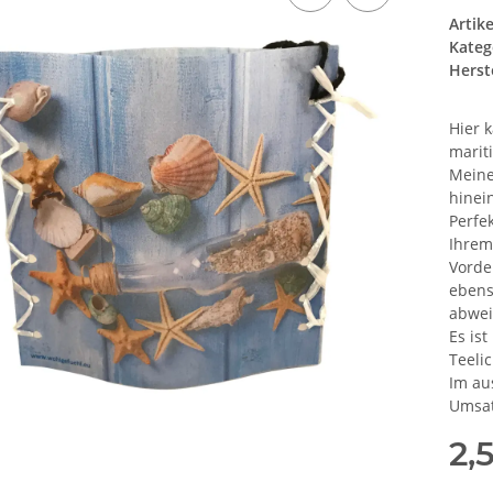
Artik
Kateg
Herste
Hier 
marit
Meine
hinein
Perfe
Ihrem
Vorde
ebens
abwei
Es ist
Teelic
Im au
Umsat
2,