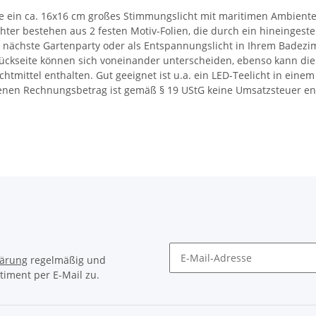
ie ein ca. 16x16 cm großes Stimmungslicht mit maritimen Ambient
ter bestehen aus 2 festen Motiv-Folien, die durch ein hineingestel
ie nächste Gartenparty oder als Entspannungslicht in Ihrem Badez
ückseite können sich voneinander unterscheiden, ebenso kann die
uchtmittel enthalten. Gut geeignet ist u.a. ein LED-Teelicht in einem
nen Rechnungsbetrag ist gemäß § 19 UStG keine Umsatzsteuer en
lärung
regelmäßig und
timent per E-Mail zu.
Newsletter Abonnieren