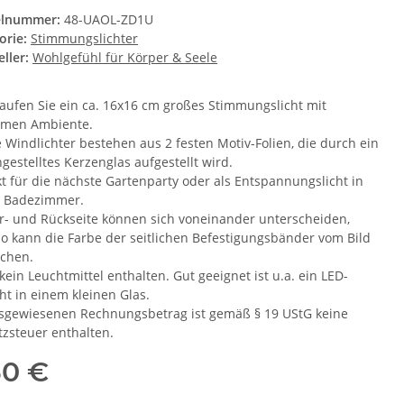
elnummer:
48-UAOL-ZD1U
orie:
Stimmungslichter
ller:
Wohlgefühl für Körper & Seele
kaufen Sie ein ca. 16x16 cm großes Stimmungslicht mit
imen Ambiente.
 Windlichter bestehen aus 2 festen Motiv-Folien, die durch ein
gestelltes Kerzenglas aufgestellt wird.
kt für die nächste Gartenparty oder als Entspannungslicht in
 Badezimmer.
r- und Rückseite können sich voneinander unterscheiden,
o kann die Farbe der seitlichen Befestigungsbänder vom Bild
chen.
 kein Leuchtmittel enthalten. Gut geeignet ist u.a. ein LED-
ht in einem kleinen Glas.
sgewiesenen Rechnungsbetrag ist gemäß § 19 UStG keine
zsteuer enthalten.
50 €