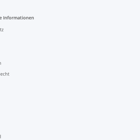
e Informationen
tz
m
recht
d