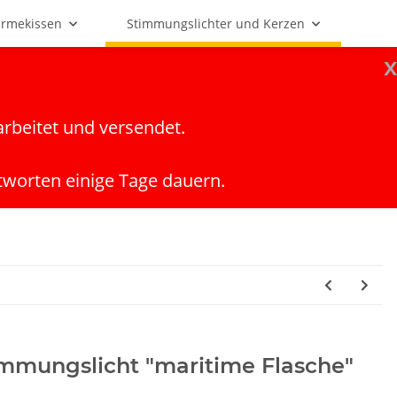
rmekissen
Stimmungslichter und Kerzen
x
arbeitet und versendet.
tworten einige Tage dauern.
mmungslicht "maritime Flasche"