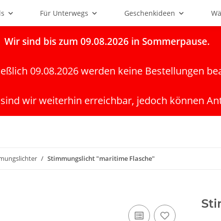
ls
Für Unterwegs
Geschenkideen
Wä
Wir
sind bis zum 09.08.2026 in Sommerpause.
ießlich 09.08.2026 werden keine Bestellungen be
 sind wir weiterhin erreichbar, jedoch können An
mungslichter
Stimmungslicht "maritime Flasche"
Sti