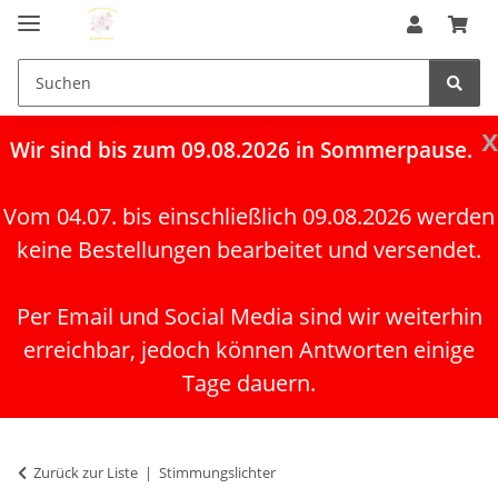
x
Wir
sind bis zum 09.08.2026 in Sommerpause.
Vom 04.07. bis einschließlich 09.08.2026 werden
keine Bestellungen bearbeitet und versendet.
Per Email und Social Media sind wir weiterhin
erreichbar, jedoch können Antworten einige
Tage dauern.
Zurück zur Liste
Stimmungslichter