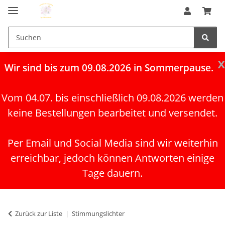
x
Wir
sind bis zum 09.08.2026 in Sommerpause.
Vom 04.07. bis einschließlich 09.08.2026 werden
keine Bestellungen bearbeitet und versendet.
Per Email und Social Media sind wir weiterhin
erreichbar, jedoch können Antworten einige
Tage dauern.
Zurück zur Liste
Stimmungslichter