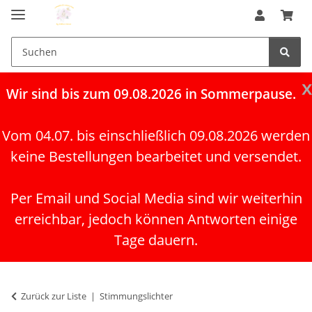
x
Wir
sind bis zum 09.08.2026 in Sommerpause.
Vom 04.07. bis einschließlich 09.08.2026 werden
keine Bestellungen bearbeitet und versendet.
Per Email und Social Media sind wir weiterhin
erreichbar, jedoch können Antworten einige
Tage dauern.
Zurück zur Liste
Stimmungslichter