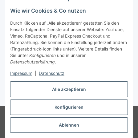
Newsletter Abonnieren
Wie wir Cookies & Co nutzen
Informationen
Durch Klicken auf „Alle akzeptieren“ gestatten Sie den
Einsatz folgender Dienste auf unserer Website: YouTube,
Gesetzliche Informationen
Vimeo, ReCaptcha, PayPal Express Checkout und
Ratenzahlung. Sie können die Einstellung jederzeit ändern
(Fingerabdruck-Icon links unten). Weitere Details finden
Sie unter
Konfigurieren
und in unserer
Datenschutzerklärung
.
Vertrag widerrufen
Impressum
|
Datenschutz
Alle akzeptieren
* Gemäß §19 UStG wird keine Umsatzsteuer berechnet, zzgl.
Versand
Konfigurieren
© Wohlgefühl für Körper & Seele by Sabine Werner
Besucherzähler:
794697
Endpreis zzgl. Versandkosten, gemäß §19 UStG wird keine
Umsatzsteuer berechnet.
Ablehnen
Powered by
JTL-Shop