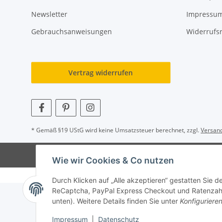
Newsletter
Impressu
Gebrauchsanweisungen
Widerrufs
Vertrag widerrufen
* Gemäß §19 UStG wird keine Umsatzsteuer berechnet, zzgl.
Versan
© Wohlgefühl für Körper & Seele by Sabine Werner
Besuch
Wie wir Cookies & Co nutzen
Durch Klicken auf „Alle akzeptieren“ gestatten Sie 
ReCaptcha, PayPal Express Checkout und Ratenzahlun
unten). Weitere Details finden Sie unter
Konfiguriere
Impressum
|
Datenschutz