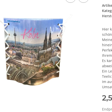
Artik
Kateg
Herste
Hier 
schön
Meine
hinein
Perfe
Ihrem
Es ka
abwei
Ein Le
Teelic
Im au
Umsat
2,
Endpr