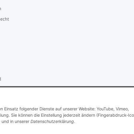
m
recht
d
erzähler: 793675
Endpreis zzgl. Versandkosten, gemäß §19 UStG wird keine U
Mit
kostenlosen JTL-Plugins
von
CMO.de
den Einsatz folgender Dienste auf unserer Website: YouTube, Vimeo,
g. Sie können die Einstellung jederzeit ändern (Fingerabdruck-Ico
n
und in unserer
Datenschutzerklärung
.