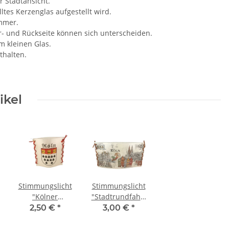
r Stadtansicht.
ltes Kerzenglas aufgestellt wird.
immer.
r- und Rückseite können sich unterscheiden.
em kleinen Glas.
thalten.
ikel
Stimmungslicht
Stimmungslicht
"Kölner
"Stadtrundfahrt
Stadtwappen"
durch Köln"
2,50 €
*
3,00 €
*