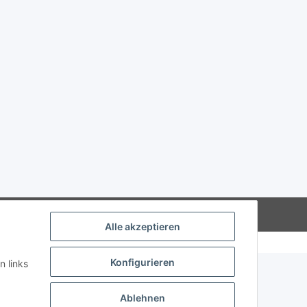
msatzsteuer berechnet.
Powered by
JTL-Shop
Alle akzeptieren
Konfigurieren
n links
Ablehnen