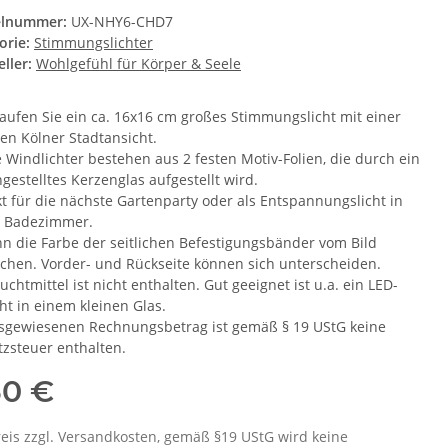
elnummer:
UX-NHY6-CHD7
orie:
Stimmungslichter
ller:
Wohlgefühl für Körper & Seele
kaufen Sie ein ca. 16x16 cm großes Stimmungslicht mit einer
en Kölner Stadtansicht.
 Windlichter bestehen aus 2 festen Motiv-Folien, die durch ein
gestelltes Kerzenglas aufgestellt wird.
kt für die nächste Gartenparty oder als Entspannungslicht in
 Badezimmer.
nn die Farbe der seitlichen Befestigungsbänder vom Bild
chen. Vorder- und Rückseite können sich unterscheiden.
uchtmittel ist nicht enthalten. Gut geeignet ist u.a. ein LED-
ht in einem kleinen Glas.
sgewiesenen Rechnungsbetrag ist gemäß § 19 UStG keine
zsteuer enthalten.
50 €
eis zzgl. Versandkosten, gemäß §19 UStG wird keine