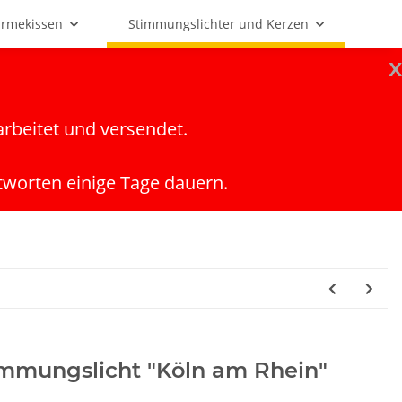
rmekissen
Stimmungslichter und Kerzen
x
arbeitet und versendet.
tworten einige Tage dauern.
immungslicht "Köln am Rhein"