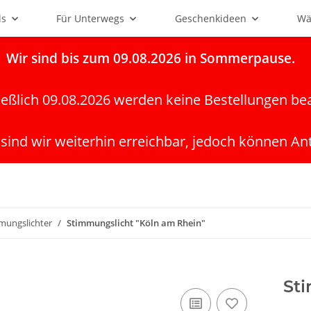
ls
Für Unterwegs
Geschenkideen
Wä
Wir
sind bis zum 09.08.2026 in Sommerpause.
ießlich 09.08.2026 werden keine Bestellungen be
 sind wir weiterhin erreichbar, jedoch können An
mungslichter
Stimmungslicht "Köln am Rhein"
St