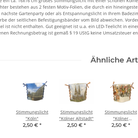
ie ein ca. 16x16 cm großes Stimmungslicht mit einer schönen Kölne
ter bestehen aus 2 festen Motiv-Folien, die durch ein hineingestel
ie nächste Gartenparty oder als Entspannungslicht in Ihrem Badez
arbe der seitlichen Befestigungsbänder vom Bild abweichen. Vorde
el ist nicht enthalten. Gut geeignet ist u.a. ein LED-Teelicht in ein
nen Rechnungsbetrag ist gemäß § 19 UStG keine Umsatzsteuer en
Ähnliche Art
Stimmungslicht
Stimmungslicht
Stimmungslicht
"Köln"
"Kölner Altstadt"
"Kölner
Karneval"
2,50 €
*
2,50 €
*
2,50 €
*