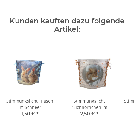
Kunden kauften dazu folgende
Artikel:
Stimmungslicht "Hasen
Stimmungslicht
Stim
im Schnee"
"Eichhörnchen im
Winter"
1,50 €
*
2,50 €
*