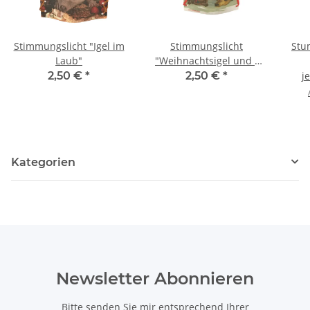
Stimmungslicht "Igel im
Stimmungslicht
Stu
Laub"
"Weihnachtsigel und -
rehkitz"
2,50 €
*
2,50 €
*
j
Kategorien
Newsletter Abonnieren
Bitte senden Sie mir entsprechend Ihrer