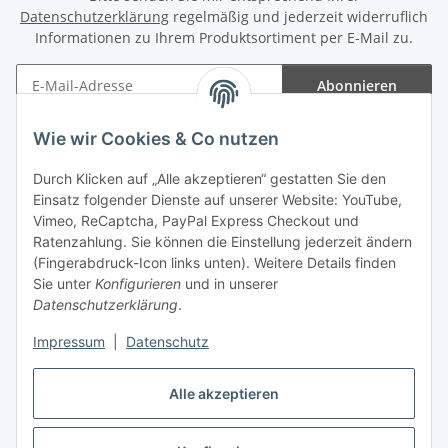
Datenschutzerklärung
regelmäßig und jederzeit widerruflich
Informationen zu Ihrem Produktsortiment per E-Mail zu.
Abonnieren
Newsletter Abonnieren
Wie wir Cookies & Co nutzen
Informationen
Durch Klicken auf „Alle akzeptieren“ gestatten Sie den
Einsatz folgender Dienste auf unserer Website: YouTube,
Gesetzliche Informationen
Vimeo, ReCaptcha, PayPal Express Checkout und
Ratenzahlung. Sie können die Einstellung jederzeit ändern
(Fingerabdruck-Icon links unten). Weitere Details finden
Sie unter
Konfigurieren
und in unserer
Datenschutzerklärung
.
Vertrag widerrufen
Impressum
|
Datenschutz
Alle akzeptieren
* Gemäß §19 UStG wird keine Umsatzsteuer berechnet, zzgl.
Versand