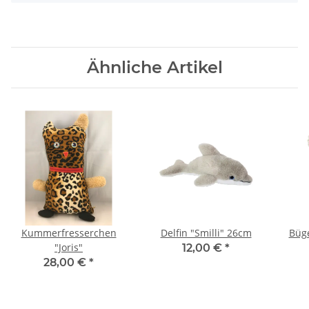
Ähnliche Artikel
Kummerfresserchen
Delfin "Smilli" 26cm
Büge
"Joris"
12,00 €
*
28,00 €
*