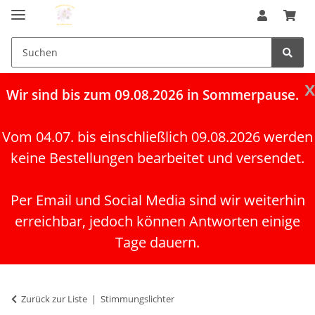
x
Wir
sind bis zum 09.08.2026 in Sommerpause.
Vom 04.07. bis einschließlich 09.08.2026 werden
keine Bestellungen bearbeitet und versendet.
Per Email und Social Media sind wir weiterhin
erreichbar, jedoch können Antworten einige
Tage dauern.
Zurück zur Liste
Stimmungslichter