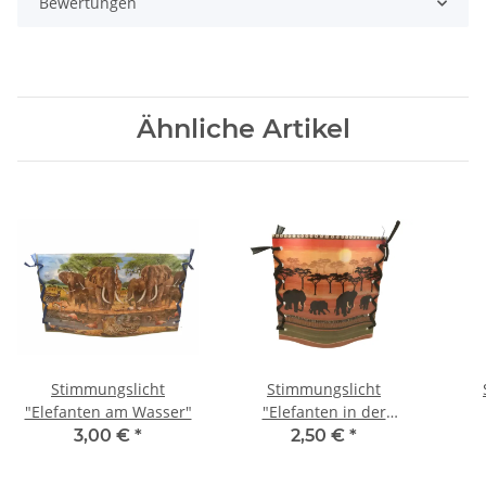
Bewertungen
Ähnliche Artikel
Stimmungslicht
Stimmungslicht
"Elefanten am Wasser"
"Elefanten in der
Steppe"
3,00 €
*
2,50 €
*