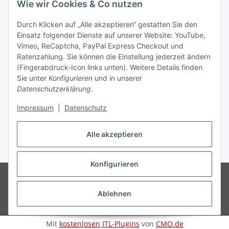
Wie wir Cookies & Co nutzen
Informationen
Durch Klicken auf „Alle akzeptieren“ gestatten Sie den
Einsatz folgender Dienste auf unserer Website: YouTube,
Gesetzliche Informationen
Vimeo, ReCaptcha, PayPal Express Checkout und
Ratenzahlung. Sie können die Einstellung jederzeit ändern
(Fingerabdruck-Icon links unten). Weitere Details finden
Sie unter
Konfigurieren
und in unserer
Datenschutzerklärung
.
Vertrag widerrufen
Impressum
|
Datenschutz
Alle akzeptieren
* Gemäß §19 UStG wird keine Umsatzsteuer berechnet, zzgl.
Versand
Konfigurieren
© Wohlgefühl für Körper & Seele by Sabine Werner
Besucherzähler:
794695
Endpreis zzgl. Versandkosten, gemäß §19 UStG wird keine
Umsatzsteuer berechnet.
Ablehnen
Powered by
JTL-Shop
Mit
kostenlosen JTL-Plugins
von
CMO.de