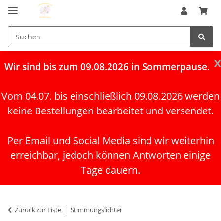
x
Wir
sind bis zum 09.08.2026 in Sommerpause.
Vom 04.07. bis einschließlich 09.08.2026 werden
keine Bestellungen bearbeitet und versendet.
Per Email und Social Media sind wir weiterhin
erreichbar, jedoch können Antworten einige
Tage dauern.
Zurück zur Liste
Stimmungslichter