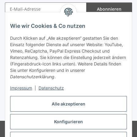
Abonnieren
Newsletter Abonnieren
Wie wir Cookies & Co nutzen
Informationen
Durch Klicken auf „Alle akzeptieren“ gestatten Sie den
Einsatz folgender Dienste auf unserer Website: YouTube,
Gesetzliche Informationen
Vimeo, ReCaptcha, PayPal Express Checkout und
Ratenzahlung. Sie können die Einstellung jederzeit ändern
(Fingerabdruck-Icon links unten). Weitere Details finden
Sie unter
Konfigurieren
und in unserer
Datenschutzerklärung
.
Vertrag widerrufen
Impressum
|
Datenschutz
Alle akzeptieren
* Gemäß §19 UStG wird keine Umsatzsteuer berechnet, zzgl.
Versand
Konfigurieren
© Wohlgefühl für Körper & Seele by Sabine Werner
Besucherzähler:
794581
Endpreis zzgl. Versandkosten, gemäß §19 UStG wird keine