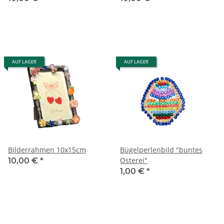
AUF LAGER
AUF LAGER
Bilderrahmen 10x15cm
Bügelperlenbild "buntes
Osterei"
10,00 €
*
1,00 €
*