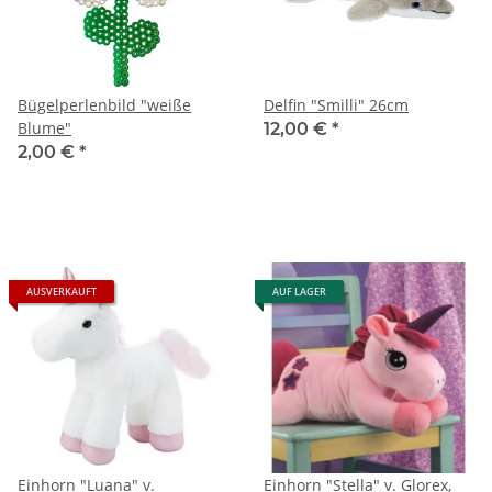
Bügelperlenbild "weiße
Delfin "Smilli" 26cm
Blume"
12,00 €
*
2,00 €
*
AUSVERKAUFT
AUF LAGER
Einhorn "Luana" v.
Einhorn "Stella" v. Glorex,