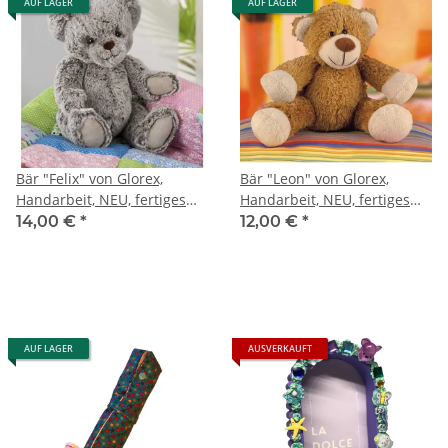
AUF LAGER
AUF LAGER
Bär "Felix" von Glorex,
Bär "Leon" von Glorex,
Handarbeit, NEU, fertiges
Handarbeit, NEU, fertiges
Kuscheltier, Geschenk, Baby
Kuscheltier, Geschenk, Baby
14,00 €
*
12,00 €
*
AUF LAGER
AUSVERKAUFT