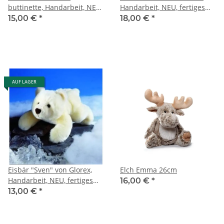
buttinette, Handarbeit, NEU,
Handarbeit, NEU, fertiges
fertiges Kuscheltier, Unicorn
Kuscheltier, Unicorn
15,00 €
*
18,00 €
*
AUF LAGER
Eisbär "Sven" von Glorex,
Elch Emma 26cm
Handarbeit, NEU, fertiges
16,00 €
*
Kuscheltier, Babygeschenk
13,00 €
*