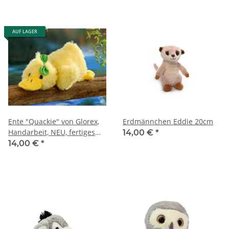
AUF LAGER
Ente "Quackie" von Glorex,
Erdmännchen Eddie 20cm
Handarbeit, NEU, fertiges
14,00 €
*
Kuscheltier, Ostern
14,00 €
*