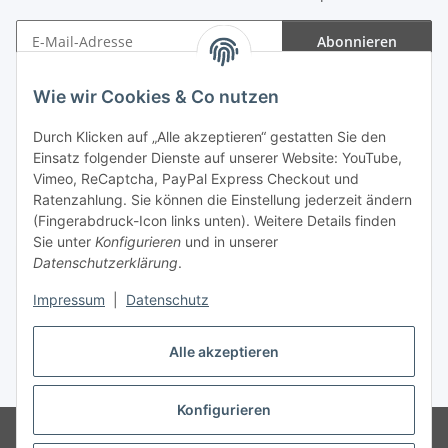
Abonnieren
Newsletter Abonnieren
Wie wir Cookies & Co nutzen
Informationen
Durch Klicken auf „Alle akzeptieren“ gestatten Sie den
Einsatz folgender Dienste auf unserer Website: YouTube,
Gesetzliche Informationen
Vimeo, ReCaptcha, PayPal Express Checkout und
Ratenzahlung. Sie können die Einstellung jederzeit ändern
(Fingerabdruck-Icon links unten). Weitere Details finden
Sie unter
Konfigurieren
und in unserer
Datenschutzerklärung
.
Vertrag widerrufen
Impressum
|
Datenschutz
Alle akzeptieren
* Gemäß §19 UStG wird keine Umsatzsteuer berechnet, zzgl.
Versand
Konfigurieren
© Wohlgefühl für Körper & Seele by Sabine Werner
Besucherzähler: