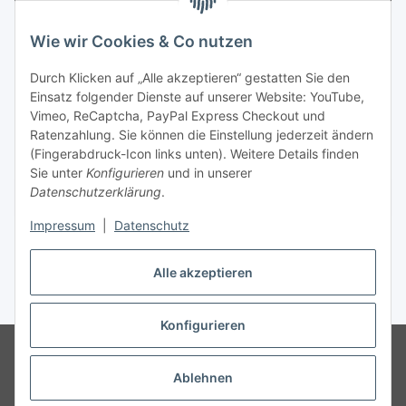
Newsletter Abonnieren
Wie wir Cookies & Co nutzen
Informationen
Durch Klicken auf „Alle akzeptieren“ gestatten Sie den
Einsatz folgender Dienste auf unserer Website: YouTube,
Gesetzliche Informationen
Vimeo, ReCaptcha, PayPal Express Checkout und
Ratenzahlung. Sie können die Einstellung jederzeit ändern
(Fingerabdruck-Icon links unten). Weitere Details finden
Sie unter
Konfigurieren
und in unserer
Datenschutzerklärung
.
Vertrag widerrufen
Impressum
|
Datenschutz
Alle akzeptieren
* Gemäß §19 UStG wird keine Umsatzsteuer berechnet, zzgl.
Versand
Konfigurieren
© Wohlgefühl für Körper & Seele by Sabine Werner
Besucherzähler:
794721
Endpreis zzgl. Versandkosten, gemäß §19 UStG wird keine
Ablehnen
Umsatzsteuer berechnet.
Powered by
JTL-Shop