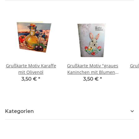
Grußkarte Motiv Karaffe
Grußkarte Motiv "graues
Gruß
mit Olivenöl
Kaninchen mit Blumen",
Schriftzug "Frohe
3,50 €
*
3,50 €
*
Ostern"
Kategorien