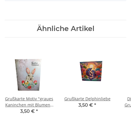
Ähnliche Artikel
Grußkarte Motiv "graues
Grußkarte Delphinliebe
D
Kaninchen mit Blumen",
Gr
3,50 €
*
Schriftzug "Frohe
3,50 €
*
Ostern"