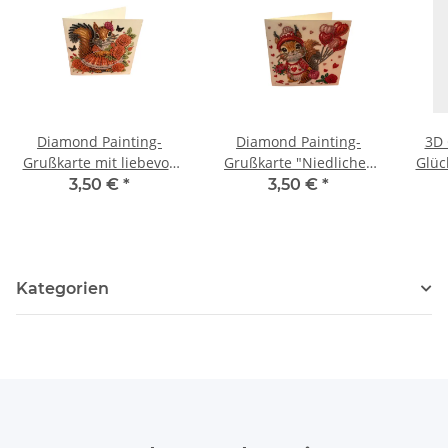
Diamond Painting-
Diamond Painting-
3D 
Grußkarte mit liebevoll
Grußkarte "Niedliches
Glüc
gestaltetem
Eichhörnchen mit
3,50 €
*
3,50 €
*
Eichhörnchenmotiv
Herzmotiv"
Kategorien