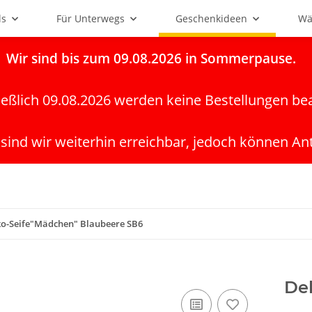
ls
Für Unterwegs
Geschenkideen
Wä
Wir
sind bis zum 09.08.2026 in Sommerpause.
ießlich 09.08.2026 werden keine Bestellungen be
 sind wir weiterhin erreichbar, jedoch können An
o-Seife"Mädchen" Blaubeere SB6
De