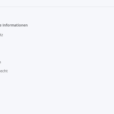
e Informationen
tz
m
recht