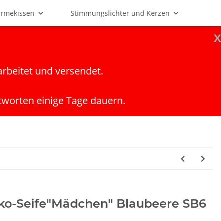
rmekissen
Stimmungslichter und Kerzen
x
arbeitet und versendet.
tworten einige Tage dauern.
ko-Seife"Mädchen" Blaubeere SB6