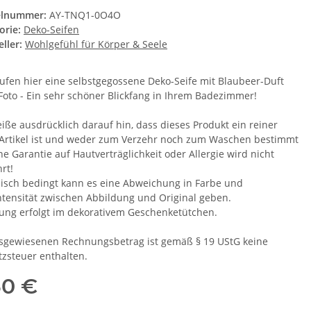
elnummer:
AY-TNQ1-0O4O
orie:
Deko-Seifen
ller:
Wohlgefühl für Körper & Seele
aufen hier eine selbstgegossene Deko-Seife mit Blaubeer-Duft
Foto - Ein sehr schöner Blickfang in Ihrem Badezimmer!
eiße ausdrücklich darauf hin, dass dieses Produkt ein reiner
Artikel ist und weder zum Verzehr noch zum Waschen bestimmt
ine Garantie auf Hautverträglichkeit oder Allergie wird nicht
rt!
isch bedingt kann es eine Abweichung in Farbe und
ntensität zwischen Abbildung und Original geben.
rung erfolgt im dekorativem Geschenketütchen.
sgewiesenen Rechnungsbetrag ist gemäß § 19 UStG keine
zsteuer enthalten.
50 €