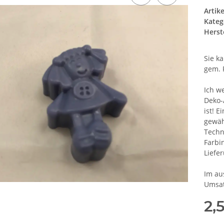
Artik
Kateg
Herste
Sie k
gem. 
Ich w
Deko-
ist! E
gewäh
Techn
Farbi
Liefe
Im au
Umsat
2,