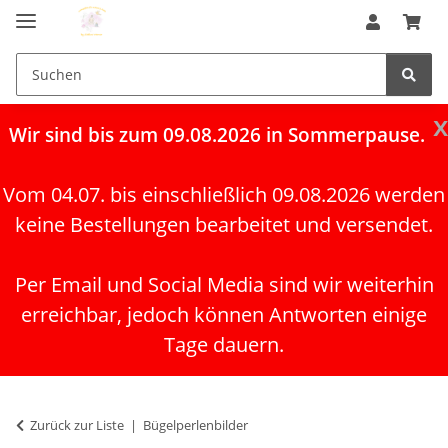
x
Wir
sind bis zum 09.08.2026 in Sommerpause.
Vom 04.07. bis einschließlich 09.08.2026 werden
keine Bestellungen bearbeitet und versendet.
Per Email und Social Media sind wir weiterhin
erreichbar, jedoch können Antworten einige
Tage dauern.
Zurück zur Liste
Bügelperlenbilder