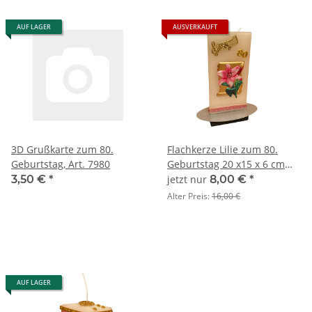
AUF LAGER
AUSVERKAUFT
3D Grußkarte zum 80.
Flachkerze Lilie zum 80.
Geburtstag, Art. 7980
Geburtstag 20 x15 x 6 cm
inkl. Ständer
3,50 €
*
jetzt nur
8,00 €
*
Alter Preis:
16,00 €
AUF LAGER