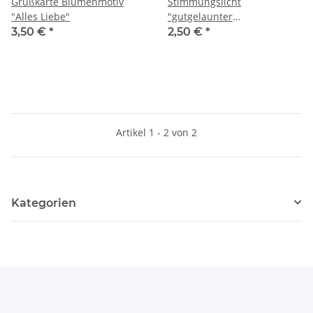
Grußkarte Blumenmotiv
Stimmungslicht
"Alles Liebe"
"gutgelaunter
Weihnachtsmann" (altes
3,50 €
*
2,50 €
*
Motiv)
Artikel 1 - 2 von 2
Kategorien