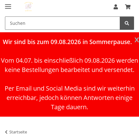
x
Wir
sind bis zum 09.08.2026 in Sommerpause.
Vom 04.07. bis einschließlich 09.08.2026 werden
keine Bestellungen bearbeitet und versendet.
Per Email und Social Media sind wir weiterhin
erreichbar, jedoch können Antworten einige
Tage dauern.
Startseite